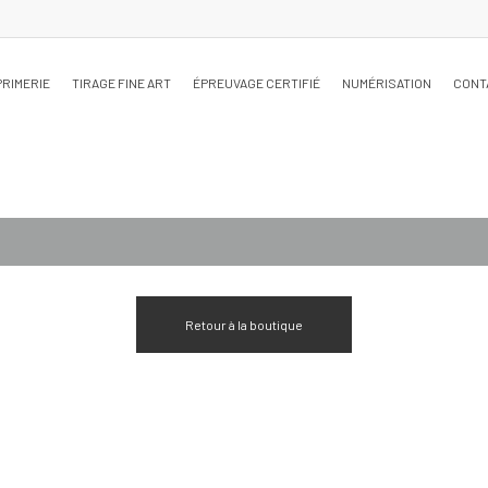
PRIMERIE
TIRAGE FINE ART
ÉPREUVAGE CERTIFIÉ
NUMÉRISATION
CONT
Retour à la boutique