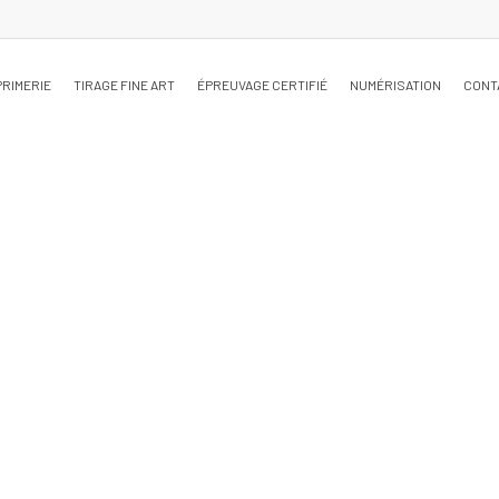
PRIMERIE
TIRAGE FINE ART
ÉPREUVAGE CERTIFIÉ
NUMÉRISATION
CONT